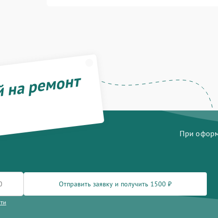
й на ремонт
При оформл
Отправить заявку и получить 1500 ₽
сти