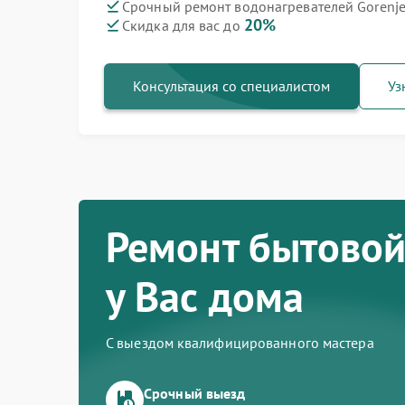
Срочный ремонт водонагревателей Gorenj
20%
Скидка для вас до
Ремонт варочных панелей Gorenje
Ремонт духовых шкафов Gorenje
Ремонт посудомоечных машин Gorenje
Ремонт микроволновых печей Gorenje
Ремонт парогенераторов Gorenje
Ремонт стиральных машин Gorenje
Ремонт холодильников Gorenje
Консультация со специалистом
Уз
Ремонт бытовой
у Вас дома
С выездом квалифицированного мастера
Срочный выезд