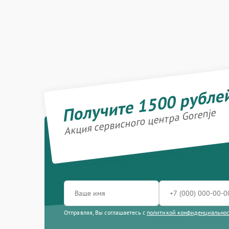
Получите 1500 рубле
Акция сервисного центра Gorenje
Отправляя, Вы соглашаетесь с
политикой конфиденциально