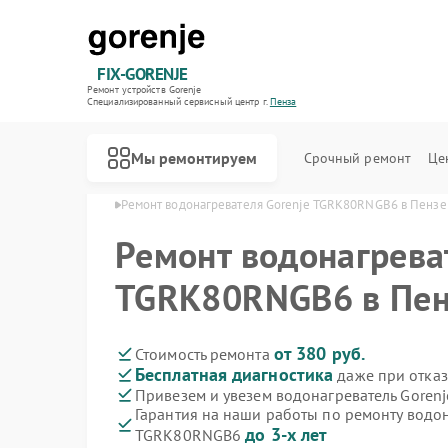
FIX-GORENJE
Ремонт устройств Gorenje
Специализированный cервисный центр г.
Пенза
Мы ремонтируем
Срочный ремонт
Це
лей Gorenje в Пензе
Ремонт водонагревателя Gorenje TGRK80RNGB6 в Пензе
Ремонт водонагрева
TGRK80RNGB6 в Пен
от 380 руб.
Стоимость ремонта
Бесплатная диагностика
даже при отказ
Привезем и увезем водонагреватель Gore
Гарантия на наши работы по ремонту водон
до 3-х лет
TGRK80RNGB6