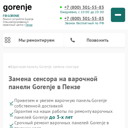
+7 (800) 301-55-83
Ежедневно, с 10:00 до 20:00
FIX-GORENJE
+7 (800) 301-55-83
Ремонт устройств Gorenje
Специализированный
Звонок бесплатный по РФ
cервисный центр г.
Пенза
Мы ремонтируем
Позвонить
Пензе
Варочная панель Gorenje замена сенсора
Замена сенсора на варочной
панели Gorenje в Пензе
Привезем и увезем варочную панель Gorenje
собственной доставкой
Гарантия на наши работы по ремонту варочных
до 3-х лет
панелей Gorenje
Ремонт духовых шкафов Gorenje
Ремонт водонагревателей Gorenje
Ремонт микроволновых печей Gorenje
Ремонт стиральных машин Gorenje
Ремонт посудомоечных машин Gorenje
Ремонт парогенераторов Gorenje
Срочный ремонт варочных панелей Gorenje в