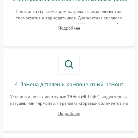
Прозвонка мультиметром нагревательных элементов,
термостатов и термодатчиков. Диагностика силового
модуля, реле, диодных мостов и IGBT-транзисторов (для
Подробнее
индукции). Проверка кранов и газ-контроля (для газовых
панелей).
4. Замена деталей и компонентный ремонт
Установка новых ленточных ТЭНов (Hi-Light), индукторных
катушек или термопар. Перепайка сгоревших элементов на
плате управления, восстановление токопроводящих
Подробнее
дорожек. Очистка контактов и замена поврежденной
проводки.