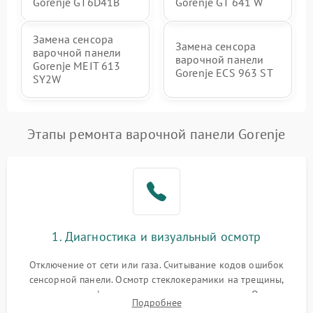
Gorenje GT6D41B
Gorenje GT 641 W
Замена сенсора
Замена сенсора
варочной панели
варочной панели
Gorenje MEIT 613
Gorenje ECS 963 ST
SY2W
Этапы ремонта варочной панели Gorenje
1. Диагностика и визуальный осмотр
Отключение от сети или газа. Считывание кодов ошибок
сенсорной панели. Осмотр стеклокерамики на трещины,
проверка конфорок на равномерность нагрева. Опрос
Подробнее
клиента о симптомах (не включается, не видит посуду,