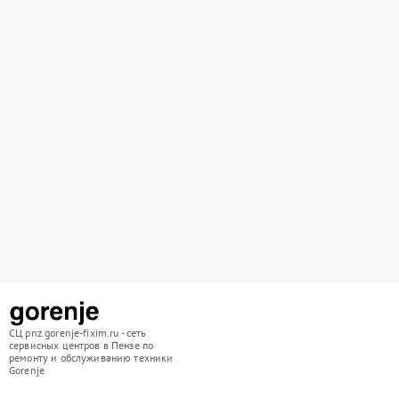
СЦ pnz.gorenje-fixim.ru - сеть
сервисных центров в Пензе по
ремонту и обслуживанию техники
Gorenje