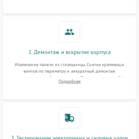
щелкает).
2. Демонтаж и вскрытие корпуса
Извлечение панели из столешницы. Снятие крепежных
винтов по периметру и аккуратный демонтаж
стеклокерамической поверхности. Отсоединение шлейфов
Подробнее
сенсорного блока для доступа к силовым платам, катушкам
или ТЭНам.
3. Тестирование электронных и силовых узлов