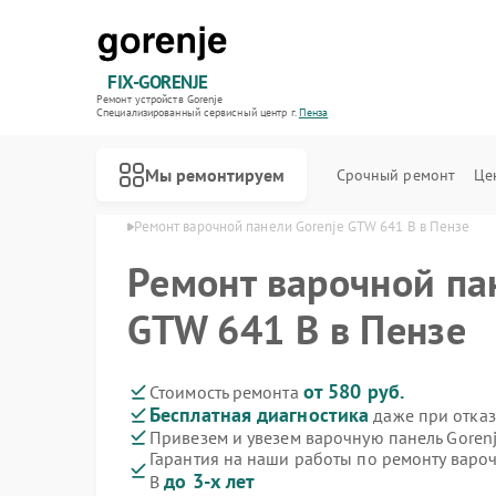
FIX-GORENJE
Ремонт устройств Gorenje
Специализированный cервисный центр г.
Пенза
Мы ремонтируем
Срочный ремонт
Це
лей Gorenje в Пензе
Ремонт варочной панели Gorenje GTW 641 B в Пензе
Ремонт варочной па
GTW 641 B в Пензе
от 580 руб.
Стоимость ремонта
Бесплатная диагностика
даже при отказ
Привезем и увезем варочную панель Goren
Гарантия на наши работы по ремонту варо
до 3-х лет
B