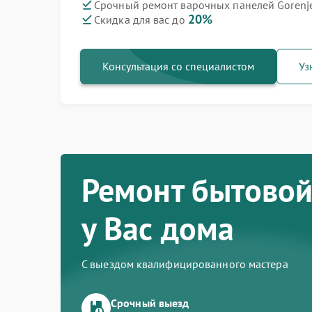
Срочный ремонт варочных панелей Gorenje
20%
Скидка для вас до
Ремонт духовых шкафов Gorenje
Ремонт посудомоечных машин Gorenje
Ремонт водонагревателей Gorenje
Ремонт микроволновых печей Gorenje
Ремонт парогенераторов Gorenje
Ремонт стиральных машин Gorenje
Ремонт холодильников Gorenje
Консультация со специалистом
Уз
Ремонт бытовой
у Вас дома
С выездом квалифицированного мастера
Срочный выезд