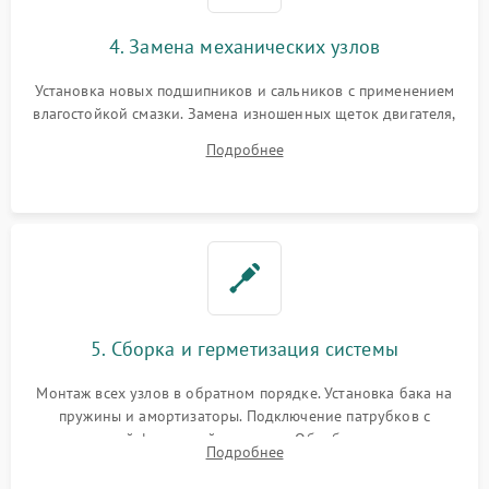
4. Замена механических узлов
Установка новых подшипников и сальников с применением
влагостойкой смазки. Замена изношенных щеток двигателя,
порванного ремня привода, неисправного сливного насоса
Подробнее
или поврежденной резиновой манжеты.
5. Сборка и герметизация системы
Монтаж всех узлов в обратном порядке. Установка бака на
пружины и амортизаторы. Подключение патрубков с
надежной фиксацией хомутами. Обработка стыков
Подробнее
герметиком для предотвращения возможных протечек воды.