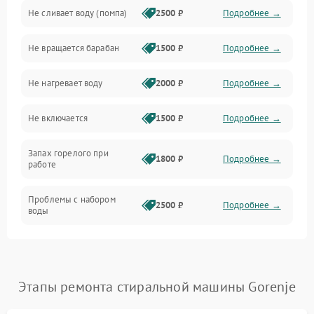
Не сливает воду (помпа)
2500 ₽
Подробнее →
Водоснабжение
Не вращается барабан
1500 ₽
Подробнее →
Слив
Не нагревает воду
2000 ₽
Подробнее →
Программное обеспечение
Не включается
1500 ₽
Подробнее →
Запах горелого при
1800 ₽
Подробнее →
работе
Проблемы с набором
2500 ₽
Подробнее →
воды
Замена ТЭНа
2200 ₽
Подробнее →
Замена платы управления
2200 ₽
Подробнее →
Этапы ремонта стиральной машины Gorenje