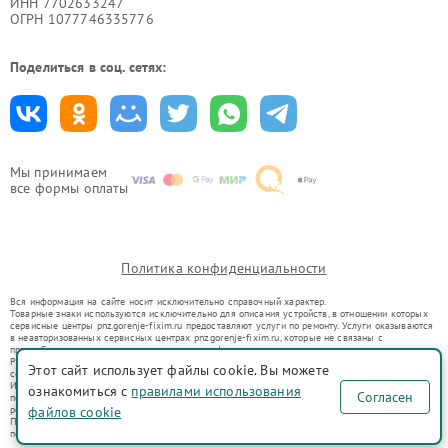
ИНН 7702633247
ОГРН 1077746335776
Поделиться в соц. сетях:
Мы принимаем
все формы оплаты
Политика конфиденциальности
Вся информация на сайте носит исключительно справочный характер.
Товарные знаки используются исключительно для описания устройств, в отношении которых
сервисные центры pnz.gorenje-fixim.ru предоставляют услуги по ремонту. Услуги оказываются
в неавторизованных сервисных центрах pnz.gorenje-fixim.ru, которые не связаны с
правообладателями товарных знаков или их официальными представителями.
Ремонт осуществляется для устройств, уже введенных в гражданский оборот в соответствии
Этот сайт использует файлы cookie. Вы можете
со статьей 1487 ГК РФ.
Использование товарных знаков не преследует цели индивидуализации услуг или введения
ознакомиться с
правилами использования
Согласен
потребителей в заблуждение, а служит для информирования о предоставляемых услугах по
ремонту техники указанных брендов.
файлов cookie
Представленная на сайте информация не является публичной офертой, определяемой
положениями Статьи 437(2) Гражданского кодекса РФ