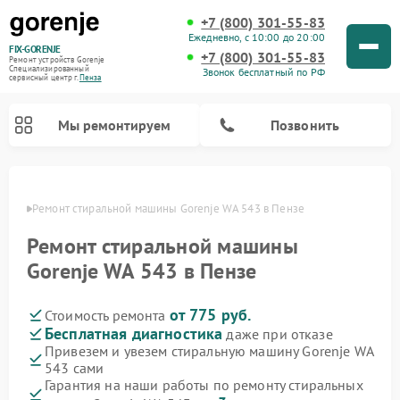
+7 (800) 301-55-83
Ежедневно, с 10:00 до 20:00
FIX-GORENJE
+7 (800) 301-55-83
Ремонт устройств Gorenje
Специализированный
Звонок бесплатный по РФ
cервисный центр г.
Пенза
Мы ремонтируем
Позвонить
Пензе
Ремонт стиральной машины Gorenje WA 543 в Пензе
Ремонт стиральной машины
Gorenje WA 543 в Пензе
от 775 руб.
Стоимость ремонта
Бесплатная диагностика
даже при отказе
Привезем и увезем стиральную машину Gorenje WA
543 сами
Ремонт варочных панелей Gorenje
Ремонт посудомоечных машин Gorenje
Ремонт парогенераторов Gorenje
Ремонт духовых шкафов Gorenje
Ремонт водонагревателей Gorenje
Ремонт микроволновых печей Gorenje
Гарантия на наши работы по ремонту стиральных