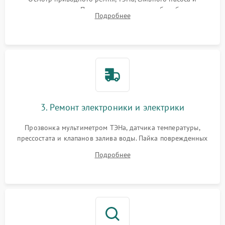
амортизаторов. Проверка подшипников барабана и
Подробнее
крестовины на износ, а манжеты люка на разрывы.
3. Ремонт электроники и электрики
Прозвонка мультиметром ТЭНа, датчика температуры,
прессостата и клапанов залива воды. Пайка поврежденных
дорожек или замена симисторов на плате управления.
Подробнее
Восстановление целостности проводки и контактов.