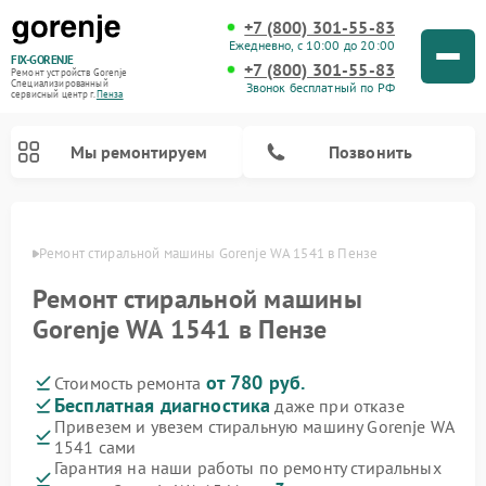
+7 (800) 301-55-83
Ежедневно, с 10:00 до 20:00
FIX-GORENJE
+7 (800) 301-55-83
Ремонт устройств Gorenje
Специализированный
Звонок бесплатный по РФ
cервисный центр г.
Пенза
Мы ремонтируем
Позвонить
Пензе
Ремонт стиральной машины Gorenje WA 1541 в Пензе
Ремонт стиральной машины
Gorenje WA 1541 в Пензе
от 780 руб.
Стоимость ремонта
Бесплатная диагностика
даже при отказе
Привезем и увезем стиральную машину Gorenje WA
1541 сами
Ремонт варочных панелей Gorenje
Ремонт посудомоечных машин Gorenje
Ремонт парогенераторов Gorenje
Ремонт духовых шкафов Gorenje
Ремонт водонагревателей Gorenje
Ремонт микроволновых печей Gorenje
Гарантия на наши работы по ремонту стиральных