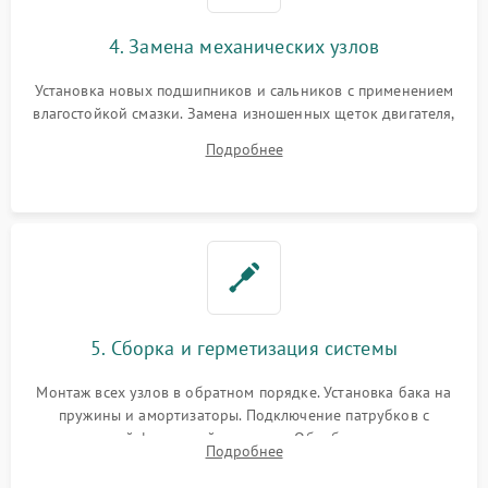
4. Замена механических узлов
Установка новых подшипников и сальников с применением
влагостойкой смазки. Замена изношенных щеток двигателя,
порванного ремня привода, неисправного сливного насоса
Подробнее
или поврежденной резиновой манжеты.
5. Сборка и герметизация системы
Монтаж всех узлов в обратном порядке. Установка бака на
пружины и амортизаторы. Подключение патрубков с
надежной фиксацией хомутами. Обработка стыков
Подробнее
герметиком для предотвращения возможных протечек воды.