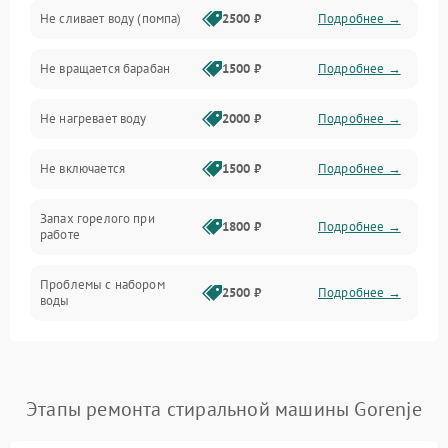
Не сливает воду (помпа)
2500 ₽
Подробнее →
Водоснабжение
Не вращается барабан
1500 ₽
Подробнее →
Слив
Не нагревает воду
2000 ₽
Подробнее →
Программное обеспечение
Не включается
1500 ₽
Подробнее →
Запах горелого при
1800 ₽
Подробнее →
работе
Проблемы с набором
2500 ₽
Подробнее →
воды
Замена ТЭНа
2200 ₽
Подробнее →
Замена платы управления
2200 ₽
Подробнее →
Этапы ремонта стиральной машины Gorenje