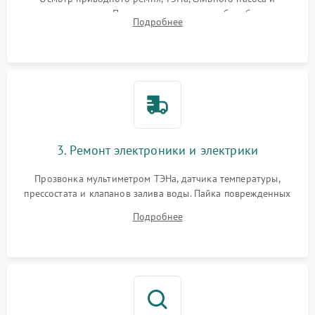
амортизаторов. Проверка подшипников барабана и
Подробнее
крестовины на износ, а манжеты люка на разрывы.
3. Ремонт электроники и электрики
Прозвонка мультиметром ТЭНа, датчика температуры,
прессостата и клапанов залива воды. Пайка поврежденных
дорожек или замена симисторов на плате управления.
Подробнее
Восстановление целостности проводки и контактов.