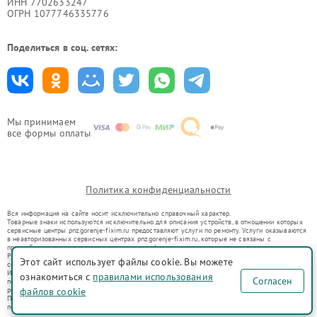
ИНН 7702633247
ОГРН 1077746335776
Поделиться в соц. сетях:
Мы принимаем
все формы оплаты
Политика конфиденциальности
Вся информация на сайте носит исключительно справочный характер.
Товарные знаки используются исключительно для описания устройств, в отношении которых
сервисные центры pnz.gorenje-fixim.ru предоставляют услуги по ремонту. Услуги оказываются
в неавторизованных сервисных центрах pnz.gorenje-fixim.ru, которые не связаны с
правообладателями товарных знаков или их официальными представителями.
Ремонт осуществляется для устройств, уже введенных в гражданский оборот в соответствии
Этот сайт использует файлы cookie. Вы можете
со статьей 1487 ГК РФ.
Использование товарных знаков не преследует цели индивидуализации услуг или введения
ознакомиться с
правилами использования
Согласен
потребителей в заблуждение, а служит для информирования о предоставляемых услугах по
ремонту техники указанных брендов.
файлов cookie
Представленная на сайте информация не является публичной офертой, определяемой
положениями Статьи 437(2) Гражданского кодекса РФ