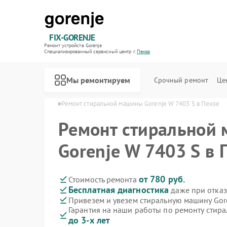
FIX-GORENJE
Ремонт устройств Gorenje
Специализированный cервисный центр г.
Пенза
Мы ремонтируем
Срочный ремонт
Це
ин Gorenje в Пензе
Ремонт стиральной машины Gorenje W 7403 S в Пензе
Ремонт стиральной
Gorenje W 7403 S в 
от 780 руб.
Стоимость ремонта
Бесплатная диагностика
даже при отказ
Привезем и увезем стиральную машину Gor
Гарантия на наши работы по ремонту стир
до 3-х лет