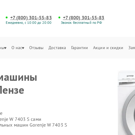
+7 (800) 301-55-83
+7 (800) 301-55-83
Ежедневно, с 10:00 до 20:00
Звонок бесплатный по РФ
ны
О нас
Отзывы
Доставка
Гарантии
Акции и скидки
Зая
 машины
Пензе
е
enje W 7403 S сами
альных машин Gorenje W 7403 S