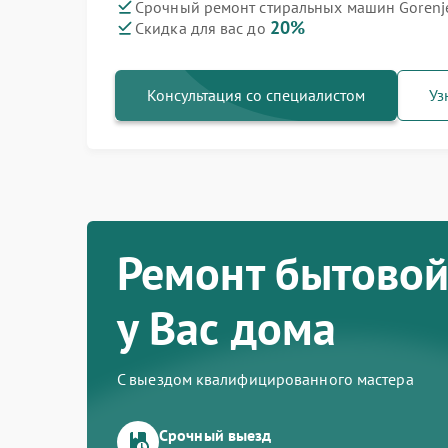
Срочный ремонт стиральных машин Gorenje
20%
Скидка для вас до
Ремонт варочных панелей Gorenje
Ремонт духовых шкафов Gorenje
Ремонт посудомоечных машин Gorenje
Ремонт водонагревателей Gorenje
Ремонт микроволновых печей Gorenje
Ремонт парогенераторов Gorenje
Ремонт холодильников Gorenje
Консультация со специалистом
Уз
Ремонт бытовой
у Вас дома
С выездом квалифицированного мастера
Срочный выезд