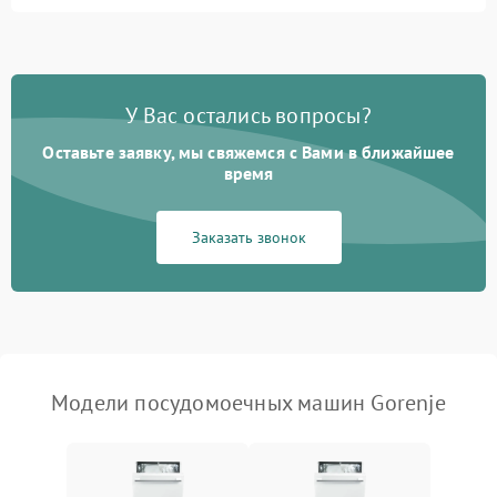
Не запускается цикл
1800 ₽
Подробнее →
стирки
Проблемы с набором
1800 ₽
Подробнее →
воды
У Вас остались вопросы?
Оставьте заявку, мы свяжемся с Вами в ближайшее
Не работает сушилка
2100 ₽
Подробнее →
время
Сбои в работе таймера
1700 ₽
Подробнее →
Заказать звонок
Проблемы с
2100 ₽
Подробнее →
циркуляционным насосом
Модели посудомоечных машин Gorenje