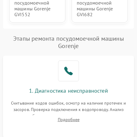
посудомоечной
посудомоечной
машины Gorenje
машины Gorenje
GVI552
GVI682
Этапы ремонта посудомоечной машины
Gorenje
1. Диагностика неисправностей
Считывание кодов ошибок, осмотр на наличие протечек и
засоров. Проверка подключения к водопроводу. Анализ
жалоб на отсутствие слива, нагрева, вращения
Подробнее
разбрызгивателей или срабатывание системы защиты
аквастоп.