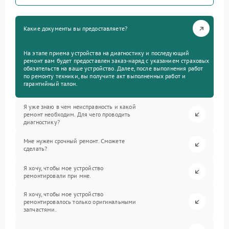
Какие документы вы предоставляете?
На этапе приема устройства на диагностику и последующий
ремонт вам будет предоставлен заказ-наряд с указанием страховых
обязательств на ваше устройство. Далее, после выполнения работ
по ремонту техники, вы получите акт выполненных работ и
гарантийный талон.
Я уже знаю в чем неисправность и какой
ремонт необходим. Для чего проводить
диагностику?
Мне нужен срочный ремонт. Сможете
сделать?
Я хочу, чтобы мое устройство
ремонтировали при мне.
Я хочу, чтобы мое устройство
ремонтировалось только оригинальными
запчастями.