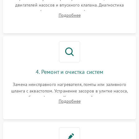
двигателей насосов и впускного клапана. Диагностика
прессостата (датчика уровня воды), датчика мутности,
Подробнее
концевика дверцы и электронного модуля управления.
4. Ремонт и очистка систем
Замена неисправного нагревателя, помпы или заливного
шланга с аквастопом. Устранение засоров в улитке насоса,
патрубках и фильтрах. Компонентный ремонт платы
Подробнее
управления, восстановление поврежденной проводки.