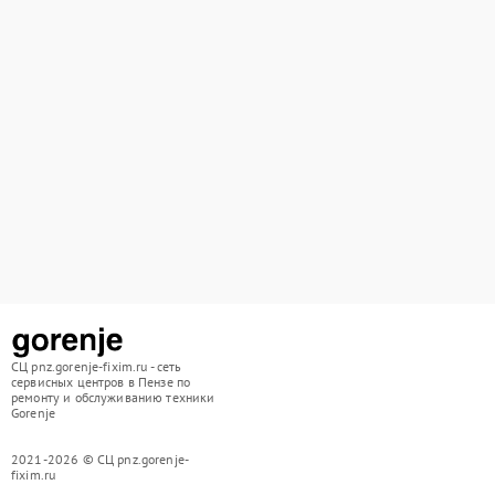
СЦ pnz.gorenje-fixim.ru - сеть
сервисных центров в Пензе по
ремонту и обслуживанию техники
Gorenje
2021-2026 © СЦ pnz.gorenje-
fixim.ru