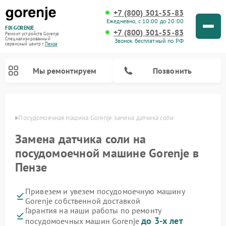
+7 (800) 301-55-83
Ежедневно, с 10:00 до 20:00
FIX-GORENJE
+7 (800) 301-55-83
Ремонт устройств Gorenje
Специализированный
Звонок бесплатный по РФ
cервисный центр г.
Пенза
Мы ремонтируем
Позвонить
Пензе
Посудомоечная машина Gorenje замена датчика соли
Замена датчика соли на
посудомоечной машине Gorenje в
Пензе
Привезем и увезем посудомоечную машину
Gorenje собственной доставкой
Ремонт варочных панелей Gorenje
Ремонт водонагревателей Gorenje
Ремонт микроволновых печей Gorenje
Ремонт стиральных машин Gorenje
Ремонт духовых шкафов Gorenje
Ремонт парогенераторов Gorenje
Гарантия на наши работы по ремонту
до 3-х лет
посудомоечных машин Gorenje