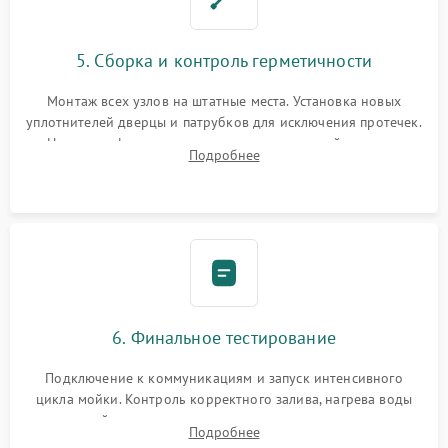
5. Сборка и контроль герметичности
Монтаж всех узлов на штатные места. Установка новых
уплотнителей дверцы и патрубков для исключения протечек.
Надежная фиксация хомутов гидравлической системы,
Подробнее
сборка корпуса и установка датчика поплавка.
6. Финальное тестирование
Подключение к коммуникациям и запуск интенсивного
цикла мойки. Контроль корректного залива, нагрева воды
до нужной температуры, отсутствия посторонних шумов,
Подробнее
штатного слива и абсолютной сухости в поддоне.