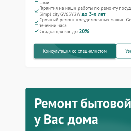
сами
Гарантия на наши работы по ремонту посу
Ремонт варочных панелей Gorenje
Ремонт духовых шкафов Gorenje
Ремонт водонагревателей Gorenje
Ремонт микроволновых печей Gorenje
Ремонт парогенераторов Gorenje
Ремонт стиральных машин Gorenje
Ремонт холодильников Gorenje
до 3-х лет
Simplicity GV6SY2W
Срочный ремонт посудомоечных машин Gore
течении часа
20%
Скидка для вас до
Консультация со специалистом
Уз
Ремонт бытовой
у Вас дома