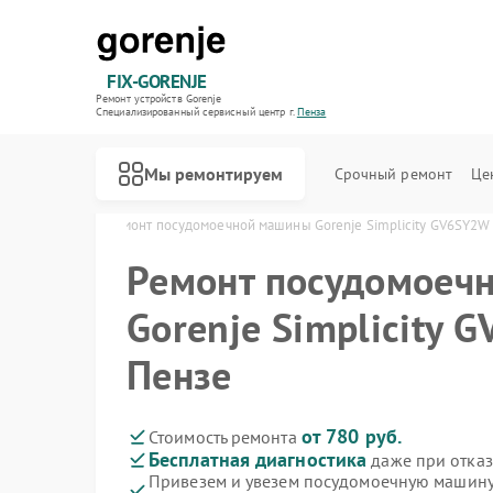
FIX-GORENJE
Ремонт устройств Gorenje
Специализированный cервисный центр г.
Пенза
Мы ремонтируем
Срочный ремонт
Це
orenje в Пензе
Ремонт посудомоечной машины Gorenje Simplicity GV6SY2W
Ремонт посудомоеч
Gorenje Simplicity 
Пензе
от 780 руб.
Стоимость ремонта
Бесплатная диагностика
даже при отказ
Привезем и увезем посудомоечную машину 