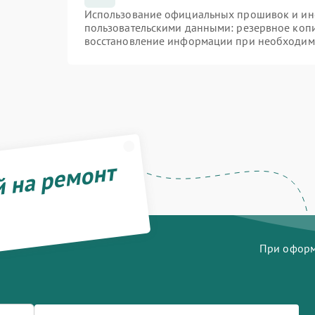
Использование официальных прошивок и инст
пользовательскими данными: резервное коп
восстановление информации при необходим
й на ремонт
При оформл