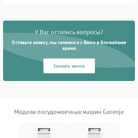
Не запускается цикл
1800 ₽
Подробнее →
стирки
Проблемы с набором
1800 ₽
Подробнее →
воды
У Вас остались вопросы?
Оставьте заявку, мы свяжемся с Вами в ближайшее
Не работает сушилка
2100 ₽
Подробнее →
время
Сбои в работе таймера
1700 ₽
Подробнее →
Заказать звонок
Проблемы с
2100 ₽
Подробнее →
циркуляционным насосом
Модели посудомоечных машин Gorenje