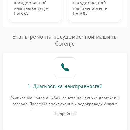
посудомоечной
посудомоечной
машины Gorenje
машины Gorenje
GVI552
GVI682
Этапы ремонта посудомоечной машины
Gorenje
1. Диагностика неисправностей
Считывание кодов ошибок, осмотр на наличие протечек и
засоров. Проверка подключения к водопроводу. Анализ
жалоб на отсутствие слива, нагрева, вращения
Подробнее
разбрызгивателей или срабатывание системы защиты
аквастоп.