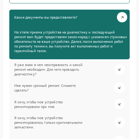
Какие документы вы предоставляете?
На этапе приема устройства на диагностику и последующий
ремонт вам будет предоставлен заказ-наряд с указанием страховых
обязательств на ваше устройство. Далее, после выполнения работ
по ремонту техники, вы получите акт выполненных работ и
гарантийный талон.
Я уже знаю в чем неисправность и какой
ремонт необходим. Для чего проводить
диагностику?
Мне нужен срочный ремонт. Сможете
сделать?
Я хочу, чтобы мое устройство
ремонтировали при мне.
Я хочу, чтобы мое устройство
ремонтировалось только оригинальными
запчастями.