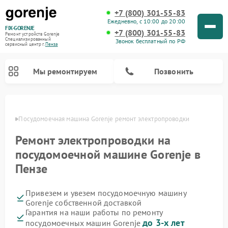
+7 (800) 301-55-83
Ежедневно, с 10:00 до 20:00
FIX-GORENJE
+7 (800) 301-55-83
Ремонт устройств Gorenje
Специализированный
Звонок бесплатный по РФ
cервисный центр г.
Пенза
Мы ремонтируем
Позвонить
Пензе
Посудомоечная машина Gorenje ремонт электропроводки
Ремонт электропроводки на
посудомоечной машине Gorenje в
Пензе
Привезем и увезем посудомоечную машину
Gorenje собственной доставкой
Ремонт варочных панелей Gorenje
Ремонт водонагревателей Gorenje
Ремонт микроволновых печей Gorenje
Ремонт стиральных машин Gorenje
Ремонт духовых шкафов Gorenje
Ремонт парогенераторов Gorenje
Гарантия на наши работы по ремонту
до 3-х лет
посудомоечных машин Gorenje