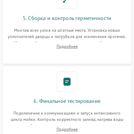
5. Сборка и контроль герметичности
Монтаж всех узлов на штатные места. Установка новых
уплотнителей дверцы и патрубков для исключения протечек.
Надежная фиксация хомутов гидравлической системы,
Подробнее
сборка корпуса и установка датчика поплавка.
6. Финальное тестирование
Подключение к коммуникациям и запуск интенсивного
цикла мойки. Контроль корректного залива, нагрева воды
до нужной температуры, отсутствия посторонних шумов,
Подробнее
штатного слива и абсолютной сухости в поддоне.