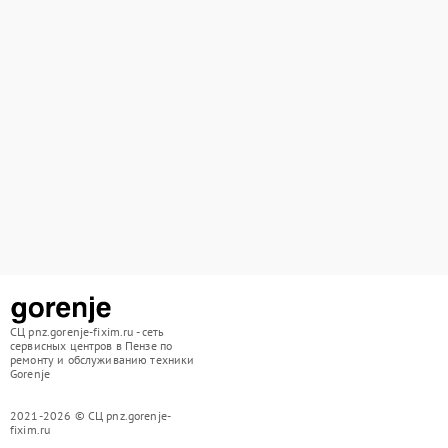
СЦ pnz.gorenje-fixim.ru - сеть
сервисных центров в Пензе по
ремонту и обслуживанию техники
Gorenje
2021-2026 © СЦ pnz.gorenje-
fixim.ru