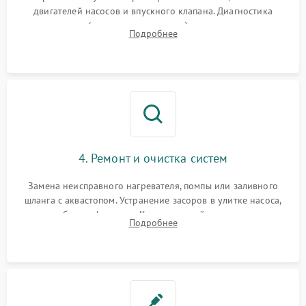
двигателей насосов и впускного клапана. Диагностика
прессостата (датчика уровня воды), датчика мутности,
Подробнее
концевика дверцы и электронного модуля управления.
4. Ремонт и очистка систем
Замена неисправного нагревателя, помпы или заливного
шланга с аквастопом. Устранение засоров в улитке насоса,
патрубках и фильтрах. Компонентный ремонт платы
Подробнее
управления, восстановление поврежденной проводки.