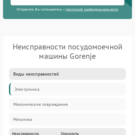
Отправляя, Вы соглашаетесь с
политикой конфиденциальности
Неисправности посудомоечной
машины Gorenje
Виды неисправностей
Электроника
Механические повреждения
Механика
Неисправности
Стоимость
Управление