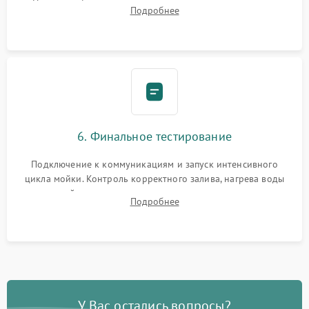
Надежная фиксация хомутов гидравлической системы,
Подробнее
сборка корпуса и установка датчика поплавка.
6. Финальное тестирование
Подключение к коммуникациям и запуск интенсивного
цикла мойки. Контроль корректного залива, нагрева воды
до нужной температуры, отсутствия посторонних шумов,
Подробнее
штатного слива и абсолютной сухости в поддоне.
У Вас остались вопросы?