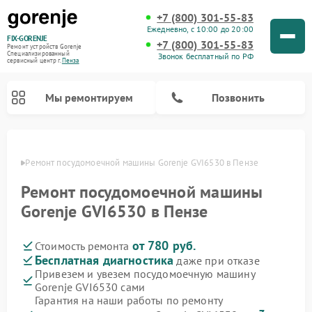
+7 (800) 301-55-83
Ежедневно, с 10:00 до 20:00
FIX-GORENJE
+7 (800) 301-55-83
Ремонт устройств Gorenje
Специализированный
Звонок бесплатный по РФ
cервисный центр г.
Пенза
Мы ремонтируем
Позвонить
Пензе
Ремонт посудомоечной машины Gorenje GVI6530 в Пензе
Ремонт посудомоечной машины
Gorenje GVI6530 в Пензе
от 780 руб.
Стоимость ремонта
Бесплатная диагностика
даже при отказе
Привезем и увезем посудомоечную машину
Gorenje GVI6530 сами
Ремонт варочных панелей Gorenje
Ремонт водонагревателей Gorenje
Ремонт микроволновых печей Gorenje
Ремонт стиральных машин Gorenje
Ремонт духовых шкафов Gorenje
Ремонт парогенераторов Gorenje
Гарантия на наши работы по ремонту