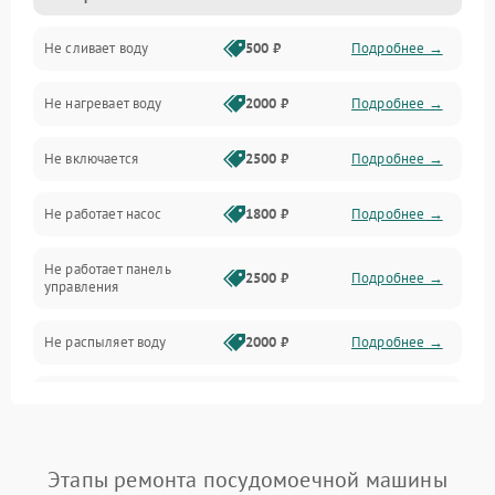
Не сливает воду
500 ₽
Подробнее →
Электропитание
Не нагревает воду
2000 ₽
Подробнее →
Датчики
Не включается
2500 ₽
Подробнее →
Нагрев
Не работает насос
1800 ₽
Подробнее →
Вода
Не работает панель
Гигиена
2500 ₽
Подробнее →
управления
Программное обеспечение
Не распыляет воду
2000 ₽
Подробнее →
Не запускается цикл
1800 ₽
Подробнее →
стирки
Проблемы с набором
Этапы ремонта посудомоечной машины
1800 ₽
Подробнее →
воды