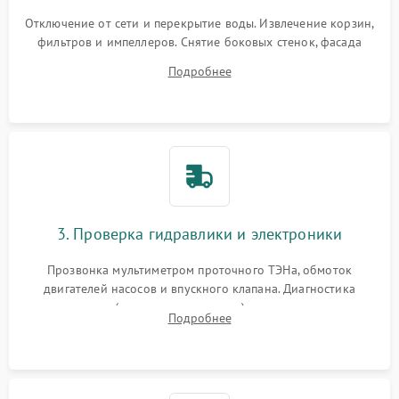
Отключение от сети и перекрытие воды. Извлечение корзин,
фильтров и импеллеров. Снятие боковых стенок, фасада
дверцы или нижнего поддона для прямого доступа к
Подробнее
циркуляционному насосу, ТЭНу и сливной помпе.
3. Проверка гидравлики и электроники
Прозвонка мультиметром проточного ТЭНа, обмоток
двигателей насосов и впускного клапана. Диагностика
прессостата (датчика уровня воды), датчика мутности,
Подробнее
концевика дверцы и электронного модуля управления.