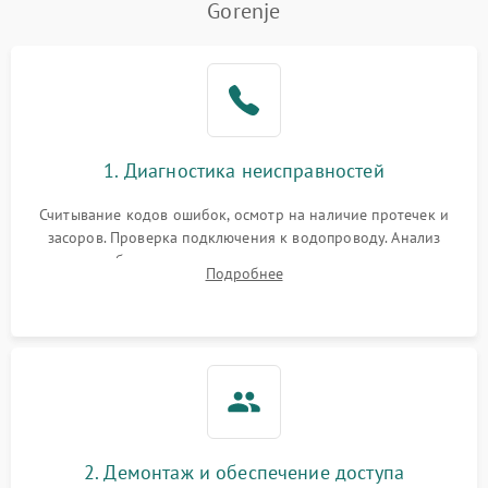
Gorenje
Не работает сушилка
2100 ₽
Подробнее →
Сбои в работе таймера
1700 ₽
Подробнее →
Проблемы с
2100 ₽
Подробнее →
1. Диагностика неисправностей
циркуляционным насосом
Считывание кодов ошибок, осмотр на наличие протечек и
засоров. Проверка подключения к водопроводу. Анализ
жалоб на отсутствие слива, нагрева, вращения
Подробнее
разбрызгивателей или срабатывание системы защиты
аквастоп.
2. Демонтаж и обеспечение доступа