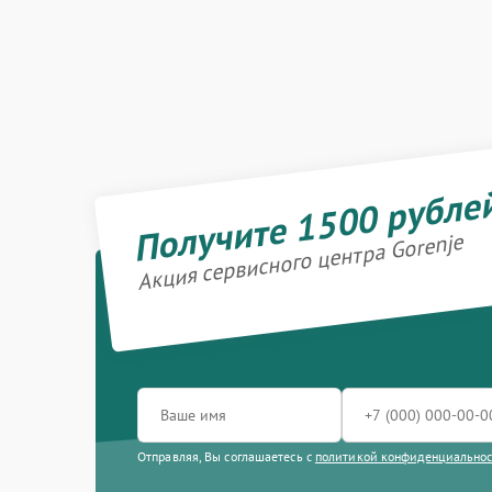
Получите 1500 рубле
Акция сервисного центра Gorenje
Отправляя, Вы соглашаетесь с
политикой конфиденциально