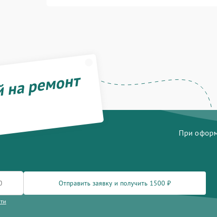
й на ремонт
При оформл
Отправить заявку и получить 1500 ₽
сти