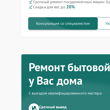
Срочный ремонт посудомоечных машин Gor
20%
Скидка для вас до
Ремонт варочных панелей Gorenje
Ремонт духовых шкафов Gorenje
Ремонт водонагревателей Gorenje
Ремонт микроволновых печей Gorenje
Ремонт парогенераторов Gorenje
Ремонт стиральных машин Gorenje
Ремонт холодильников Gorenje
Консультация со специалистом
Уз
Ремонт бытовой
у Вас дома
С выездом квалифицированного мастера
Срочный выезд