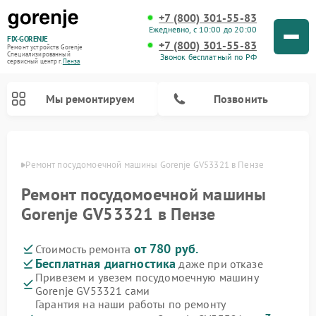
+7 (800) 301-55-83
Ежедневно, с 10:00 до 20:00
FIX-GORENJE
+7 (800) 301-55-83
Ремонт устройств Gorenje
Специализированный
Звонок бесплатный по РФ
cервисный центр г.
Пенза
Мы ремонтируем
Позвонить
Пензе
Ремонт посудомоечной машины Gorenje GV53321 в Пензе
Ремонт посудомоечной машины
Gorenje GV53321 в Пензе
от 780 руб.
Стоимость ремонта
Бесплатная диагностика
даже при отказе
Привезем и увезем посудомоечную машину
Gorenje GV53321 сами
Ремонт варочных панелей Gorenje
Ремонт водонагревателей Gorenje
Ремонт микроволновых печей Gorenje
Ремонт стиральных машин Gorenje
Ремонт духовых шкафов Gorenje
Ремонт парогенераторов Gorenje
Гарантия на наши работы по ремонту