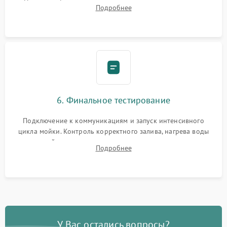
Надежная фиксация хомутов гидравлической системы,
Подробнее
сборка корпуса и установка датчика поплавка.
6. Финальное тестирование
Подключение к коммуникациям и запуск интенсивного
цикла мойки. Контроль корректного залива, нагрева воды
до нужной температуры, отсутствия посторонних шумов,
Подробнее
штатного слива и абсолютной сухости в поддоне.
У Вас остались вопросы?