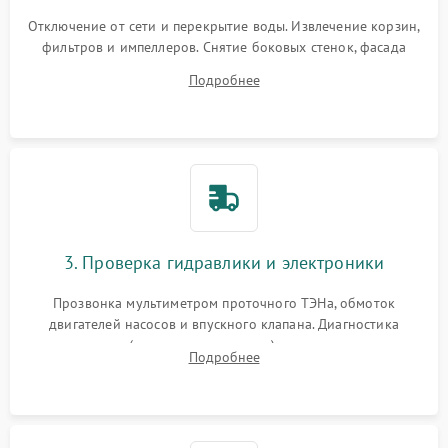
Отключение от сети и перекрытие воды. Извлечение корзин,
фильтров и импеллеров. Снятие боковых стенок, фасада
дверцы или нижнего поддона для прямого доступа к
Подробнее
циркуляционному насосу, ТЭНу и сливной помпе.
3. Проверка гидравлики и электроники
Прозвонка мультиметром проточного ТЭНа, обмоток
двигателей насосов и впускного клапана. Диагностика
прессостата (датчика уровня воды), датчика мутности,
Подробнее
концевика дверцы и электронного модуля управления.