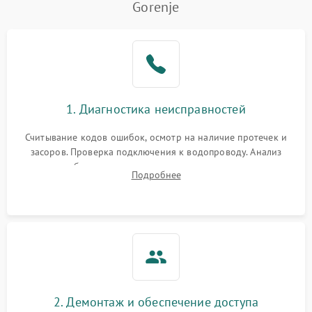
Gorenje
Не работает сушилка
2100 ₽
Подробнее →
Сбои в работе таймера
1700 ₽
Подробнее →
Проблемы с
2100 ₽
Подробнее →
1. Диагностика неисправностей
циркуляционным насосом
Считывание кодов ошибок, осмотр на наличие протечек и
засоров. Проверка подключения к водопроводу. Анализ
жалоб на отсутствие слива, нагрева, вращения
Подробнее
разбрызгивателей или срабатывание системы защиты
аквастоп.
2. Демонтаж и обеспечение доступа