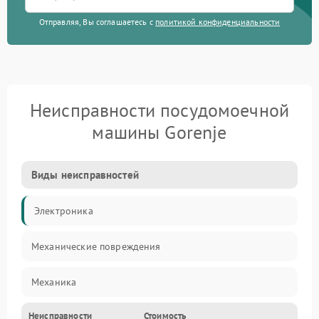
Отправляя, Вы соглашаетесь с
политикой конфиденциальности
Неисправности посудомоечной
машины Gorenje
Виды неисправностей
Электроника
Механические повреждения
Механика
Неисправности
Стоимость
Управление