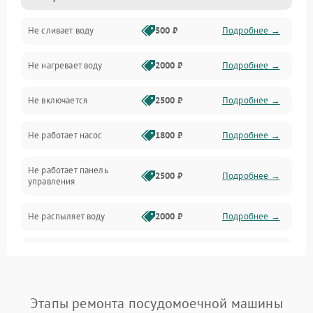
Не сливает воду
500 ₽
Подробнее →
Электропитание
Не нагревает воду
2000 ₽
Подробнее →
Датчики
Не включается
2500 ₽
Подробнее →
Нагрев
Не работает насос
1800 ₽
Подробнее →
Вода
Не работает панель
Гигиена
2500 ₽
Подробнее →
управления
Программное обеспечение
Не распыляет воду
2000 ₽
Подробнее →
Не запускается цикл
1800 ₽
Подробнее →
стирки
Проблемы с набором
Этапы ремонта посудомоечной машины
1800 ₽
Подробнее →
воды