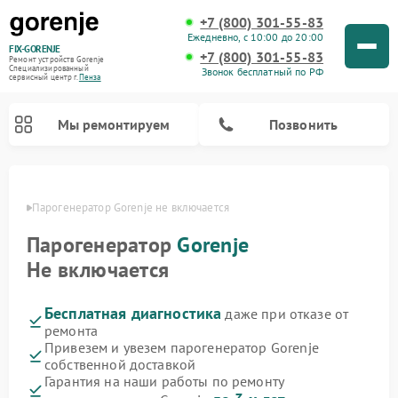
+7 (800) 301-55-83
Ежедневно, с 10:00 до 20:00
FIX-GORENJE
+7 (800) 301-55-83
Ремонт устройств Gorenje
Специализированный
Звонок бесплатный по РФ
cервисный центр г.
Пенза
Мы ремонтируем
Позвонить
Пензе
Парогенератор Gorenje не включается
Парогенератор
Gorenje
Не включается
Бесплатная диагностика
даже при отказе от
ремонта
Привезем и увезем парогенератор Gorenje
собственной доставкой
Ремонт варочных панелей Gorenje
Ремонт посудомоечных машин Gorenje
Ремонт стиральных машин Gorenje
Ремонт духовых шкафов Gorenje
Ремонт водонагревателей Gorenje
Ремонт микроволновых печей Gorenje
Гарантия на наши работы по ремонту