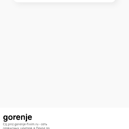
СЦ pnz.gorenje-fixim.ru - сеть
сервисных центров в Пензе по