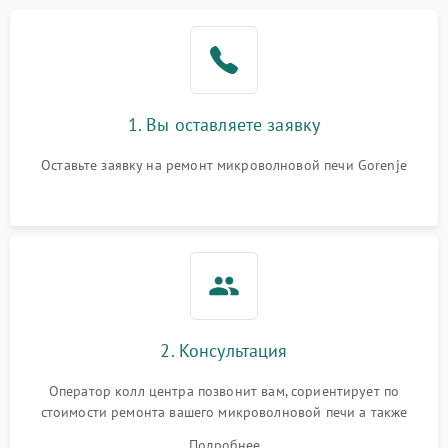
Проблемы с вентилятором
2000 ₽
Подробнее →
Поломка системы
2200 ₽
Подробнее →
охлаждения
1. Вы оставляете заявку
Не работают сенсорные
2400 ₽
Подробнее →
кнопки
Оставьте заявку на ремонт микроволновой печи Gorenje
Не горит подсветка
2000 ₽
Подробнее →
Сломался трансформатор
1000 ₽
Подробнее →
2. Консультация
Оператор колл центра позвонит вам, сориентирует по
стоимости ремонта вашего микроволновой печи а также
ответит на все ваши вопросы.
Подробнее