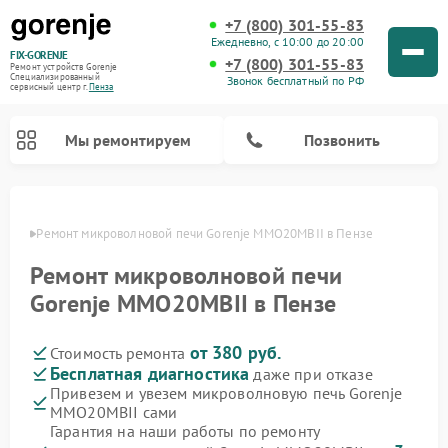
+7 (800) 301-55-83
Ежедневно, с 10:00 до 20:00
FIX-GORENJE
+7 (800) 301-55-83
Ремонт устройств Gorenje
Специализированный
Звонок бесплатный по РФ
cервисный центр г.
Пенза
Мы ремонтируем
Позвонить
Пензе
Ремонт микроволновой печи Gorenje MMO20MBII в Пензе
Ремонт микроволновой печи
Gorenje MMO20MBII в Пензе
от 380 руб.
Стоимость ремонта
Бесплатная диагностика
даже при отказе
Привезем и увезем микроволновую печь Gorenje
MMO20MBII сами
Ремонт варочных панелей Gorenje
Ремонт посудомоечных машин Gorenje
Ремонт стиральных машин Gorenje
Ремонт духовых шкафов Gorenje
Ремонт водонагревателей Gorenje
Ремонт парогенераторов Gorenje
Гарантия на наши работы по ремонту