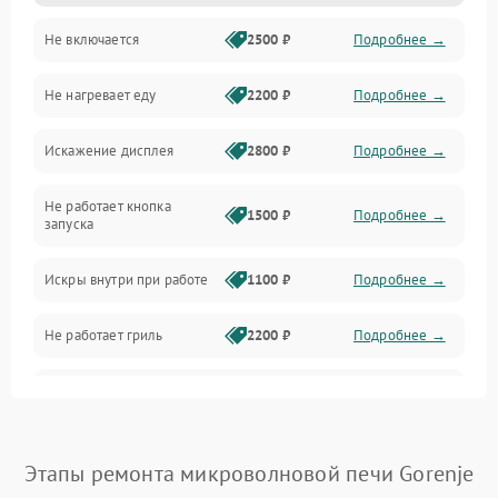
Не включается
2500 ₽
Подробнее →
Механика и внутренние элементы
Не нагревает еду
2200 ₽
Подробнее →
Механические повреждения
Искажение дисплея
2800 ₽
Подробнее →
Питание и запуск
Не работает кнопка
Нагрев и приготовление
1500 ₽
Подробнее →
запуска
Программное обеспечение
Искры внутри при работе
1100 ₽
Подробнее →
Не работает гриль
2200 ₽
Подробнее →
Перегрев или отключение
2400 ₽
Подробнее →
во время работы
Появление запаха гари
2400 ₽
Подробнее →
Этапы ремонта микроволновой печи Gorenje