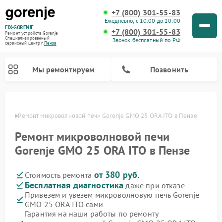
+7 (800) 301-55-83
Ежедневно, с 10:00 до 20:00
FIX-GORENJE
+7 (800) 301-55-83
Ремонт устройств Gorenje
Специализированный
Звонок бесплатный по РФ
cервисный центр г.
Пенза
Мы ремонтируем
Позвонить
Пензе
Ремонт микроволновой печи Gorenje GMO 25 ORA ITO в Пензе
Ремонт микроволновой печи
Gorenje GMO 25 ORA ITO в Пензе
от 380 руб.
Стоимость ремонта
Бесплатная диагностика
даже при отказе
Привезем и увезем микроволновую печь Gorenje
GMO 25 ORA ITO сами
Ремонт варочных панелей Gorenje
Ремонт посудомоечных машин Gorenje
Ремонт стиральных машин Gorenje
Ремонт духовых шкафов Gorenje
Ремонт водонагревателей Gorenje
Ремонт парогенераторов Gorenje
Гарантия на наши работы по ремонту