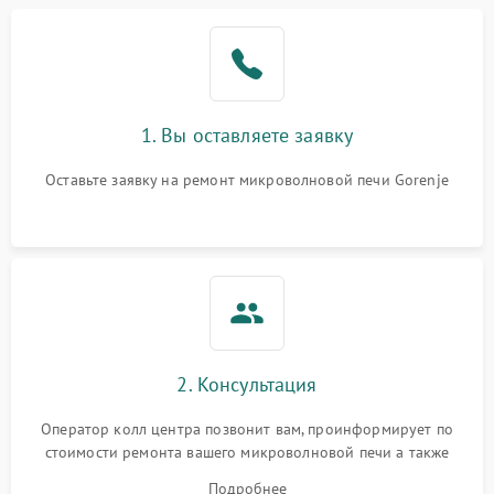
Проблемы с вентилятором
2000 ₽
Подробнее →
Поломка системы
2200 ₽
Подробнее →
охлаждения
1. Вы оставляете заявку
Не работают сенсорные
2400 ₽
Подробнее →
кнопки
Оставьте заявку на ремонт микроволновой печи Gorenje
Не горит подсветка
2000 ₽
Подробнее →
Сломался трансформатор
1000 ₽
Подробнее →
2. Консультация
Оператор колл центра позвонит вам, проинформирует по
стоимости ремонта вашего микроволновой печи а также
ответит на все ваши вопросы.
Подробнее