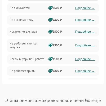
Не включается
2500 ₽
Подробнее →
Механика и внутренние элементы
Не нагревает еду
2200 ₽
Подробнее →
Механические повреждения
Искажение дисплея
2800 ₽
Подробнее →
Питание и запуск
Не работает кнопка
Нагрев и приготовление
1500 ₽
Подробнее →
запуска
Программное обеспечение
Искры внутри при работе
1100 ₽
Подробнее →
Не работает гриль
2200 ₽
Подробнее →
Перегрев или отключение
2400 ₽
Подробнее →
во время работы
Появление запаха гари
2400 ₽
Подробнее →
Этапы ремонта микроволновой печи Gorenje