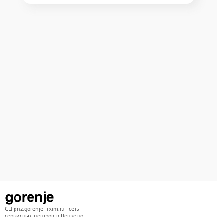
СЦ pnz.gorenje-fixim.ru - сеть
сервисных центров в Пензе по