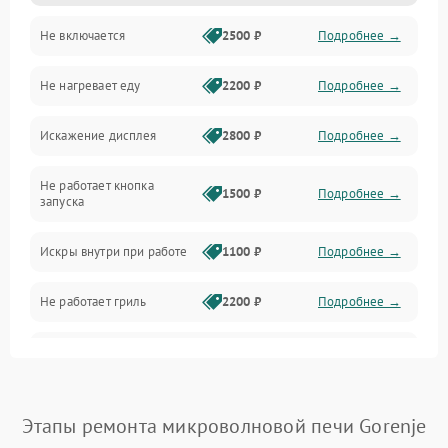
Не включается
2500 ₽
Подробнее →
Механика и внутренние элементы
Не нагревает еду
2200 ₽
Подробнее →
Механические повреждения
Искажение дисплея
2800 ₽
Подробнее →
Питание и запуск
Не работает кнопка
Нагрев и приготовление
1500 ₽
Подробнее →
запуска
Программное обеспечение
Искры внутри при работе
1100 ₽
Подробнее →
Не работает гриль
2200 ₽
Подробнее →
Перегрев или отключение
2400 ₽
Подробнее →
во время работы
Появление запаха гари
2400 ₽
Подробнее →
Этапы ремонта микроволновой печи Gorenje