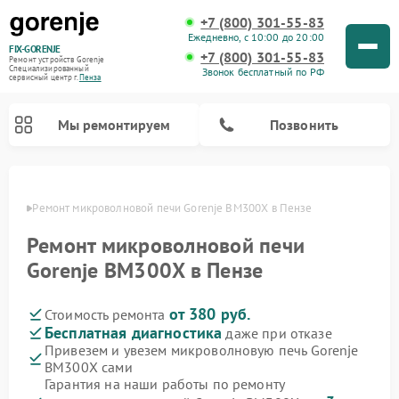
+7 (800) 301-55-83
Ежедневно, с 10:00 до 20:00
FIX-GORENJE
+7 (800) 301-55-83
Ремонт устройств Gorenje
Специализированный
Звонок бесплатный по РФ
cервисный центр г.
Пенза
Мы ремонтируем
Позвонить
Пензе
Ремонт микроволновой печи Gorenje BM300X в Пензе
Ремонт микроволновой печи
Gorenje BM300X в Пензе
от 380 руб.
Стоимость ремонта
Бесплатная диагностика
даже при отказе
Привезем и увезем микроволновую печь Gorenje
BM300X сами
Ремонт варочных панелей Gorenje
Ремонт посудомоечных машин Gorenje
Ремонт стиральных машин Gorenje
Ремонт духовых шкафов Gorenje
Ремонт водонагревателей Gorenje
Ремонт парогенераторов Gorenje
Гарантия на наши работы по ремонту