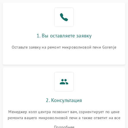
Проблемы с вентилятором
2000 ₽
Подробнее →
Поломка системы
2200 ₽
Подробнее →
охлаждения
1. Вы оставляете заявку
Не работают сенсорные
2400 ₽
Подробнее →
кнопки
Оставьте заявку на ремонт микроволновой печи Gorenje
Не горит подсветка
2000 ₽
Подробнее →
Сломался трансформатор
1000 ₽
Подробнее →
2. Консультация
Менеджер колл центра позвонит вам, сориентирует по цене
ремонта вашего микроволновой печи а также ответит на все
ваши вопросы.
Подробнее