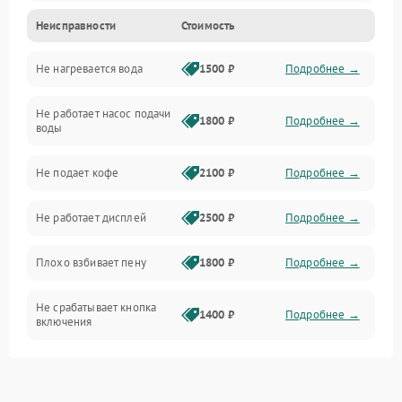
Неисправности
Стоимость
Прочие неисправности
Не нагревается вода
1500 ₽
Подробнее →
Включение и работа
Не работает насос подачи
Проблемы с водой
1800 ₽
Подробнее →
воды
Проблемы с капучинатором и паром
Не подает кофе
2100 ₽
Подробнее →
Управление и электроника
Не работает дисплей
2500 ₽
Подробнее →
Программное обеспечение
Плохо взбивает пену
1800 ₽
Подробнее →
Не срабатывает кнопка
1400 ₽
Подробнее →
включения
Запах гари при работе
1800 ₽
Подробнее →