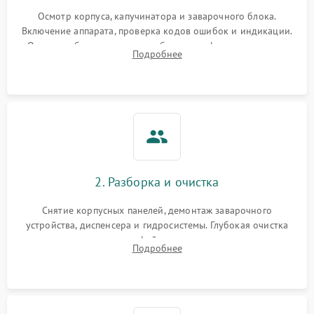
Осмотр корпуса, капучинатора и заварочного блока.
Включение аппарата, проверка кодов ошибок и индикации.
Оценка работы помпы, термоблока и кофемолки на слух.
Подробнее
Измерение температуры и давления воды для выявления
локализации поломки.
2. Разборка и очистка
Снятие корпусных панелей, демонтаж заварочного
устройства, диспенсера и гидросистемы. Глубокая очистка
внутренних узлов от кофейных масел, жмыха и накипи.
Подробнее
Промывка дренажных каналов и фильтров с использованием
специализированной химии.