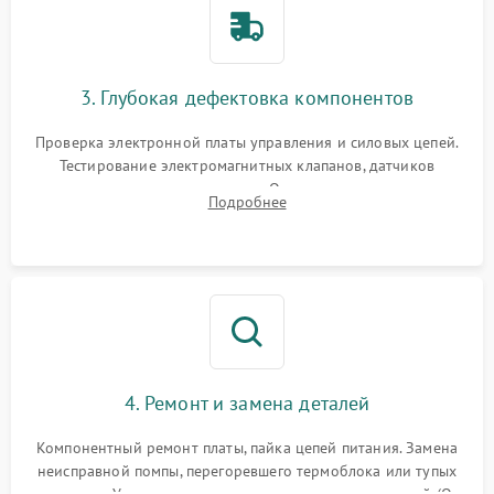
3. Глубокая дефектовка компонентов
Проверка электронной платы управления и силовых цепей.
Тестирование электромагнитных клапанов, датчиков
температуры и расходомера. Оценка степени износа
Подробнее
жерновов кофемолки, уплотнительных колец гидросистемы
и шестерней редуктора.
4. Ремонт и замена деталей
Компонентный ремонт платы, пайка цепей питания. Замена
неисправной помпы, перегоревшего термоблока или тупых