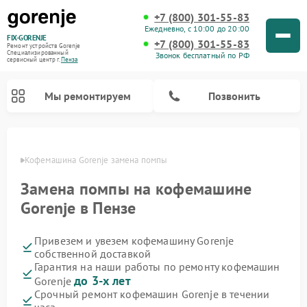
+7 (800) 301-55-83
Ежедневно, с 10:00 до 20:00
FIX-GORENJE
+7 (800) 301-55-83
Ремонт устройств Gorenje
Специализированный
Звонок бесплатный по РФ
cервисный центр г.
Пенза
Мы ремонтируем
Позвонить
Пензе
Кофемашина Gorenje замена помпы
Замена помпы на кофемашине
Gorenje в Пензе
Привезем и увезем кофемашину Gorenje
собственной доставкой
Гарантия на наши работы по ремонту кофемашин
до 3-х лет
Gorenje
Ремонт варочных панелей Gorenje
Ремонт посудомоечных машин Gorenje
Ремонт микроволновых печей Gorenje
Ремонт стиральных машин Gorenje
Ремонт духовых шкафов Gorenje
Ремонт водонагревателей Gorenje
Ремонт парогенераторов Gorenje
Срочный ремонт кофемашин Gorenje в течении