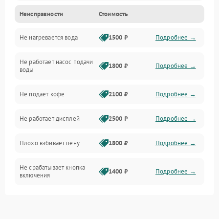
Неисправности
Стоимость
Прочие неисправности
Не нагревается вода
1500 ₽
Подробнее →
Включение и работа
Не работает насос подачи
Проблемы с водой
1800 ₽
Подробнее →
воды
Проблемы с капучинатором и паром
Не подает кофе
2100 ₽
Подробнее →
Управление и электроника
Не работает дисплей
2500 ₽
Подробнее →
Программное обеспечение
Плохо взбивает пену
1800 ₽
Подробнее →
Не срабатывает кнопка
1400 ₽
Подробнее →
включения
Запах гари при работе
1800 ₽
Подробнее →