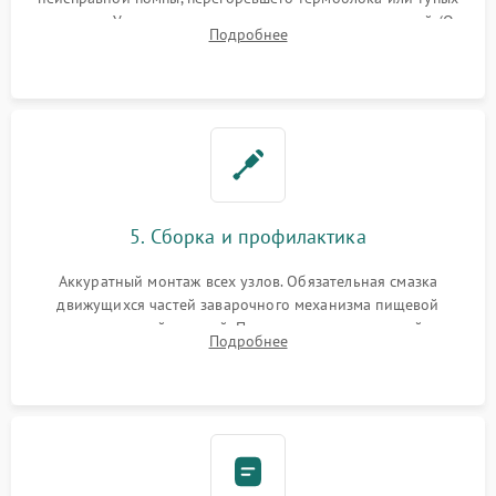
жерновов. Установка новых силиконовых уплотнителей (O-
Подробнее
ring) и тефлоновых трубок для надежного устранения
протечек.
5. Сборка и профилактика
Аккуратный монтаж всех узлов. Обязательная смазка
движущихся частей заварочного механизма пищевой
силиконовой смазкой. Проведение программной
Подробнее
декальцинации и очистки системы от кофейных масел.
Надежная фиксация всех соединений.