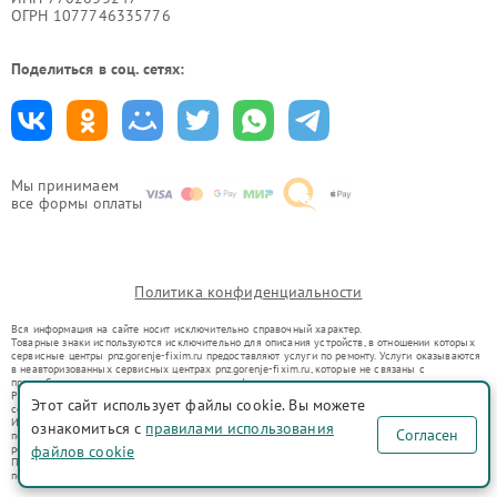
ОГРН 1077746335776
Поделиться в соц. сетях:
Мы принимаем
все формы оплаты
Политика конфиденциальности
Вся информация на сайте носит исключительно справочный характер.
Товарные знаки используются исключительно для описания устройств, в отношении которых
сервисные центры pnz.gorenje-fixim.ru предоставляют услуги по ремонту. Услуги оказываются
в неавторизованных сервисных центрах pnz.gorenje-fixim.ru, которые не связаны с
правообладателями товарных знаков или их официальными представителями.
Ремонт осуществляется для устройств, уже введенных в гражданский оборот в соответствии
Этот сайт использует файлы cookie. Вы можете
со статьей 1487 ГК РФ.
Использование товарных знаков не преследует цели индивидуализации услуг или введения
ознакомиться с
правилами использования
Согласен
потребителей в заблуждение, а служит для информирования о предоставляемых услугах по
ремонту техники указанных брендов.
файлов cookie
Представленная на сайте информация не является публичной офертой, определяемой
положениями Статьи 437(2) Гражданского кодекса РФ