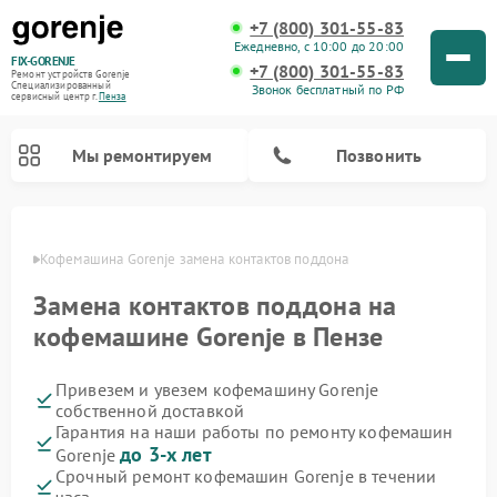
+7 (800) 301-55-83
Ежедневно, с 10:00 до 20:00
FIX-GORENJE
+7 (800) 301-55-83
Ремонт устройств Gorenje
Специализированный
Звонок бесплатный по РФ
cервисный центр г.
Пенза
Мы ремонтируем
Позвонить
Пензе
Кофемашина Gorenje замена контактов поддона
Замена контактов поддона на
кофемашине Gorenje в Пензе
Привезем и увезем кофемашину Gorenje
собственной доставкой
Гарантия на наши работы по ремонту кофемашин
до 3-х лет
Gorenje
Ремонт варочных панелей Gorenje
Ремонт посудомоечных машин Gorenje
Ремонт микроволновых печей Gorenje
Ремонт стиральных машин Gorenje
Ремонт духовых шкафов Gorenje
Ремонт водонагревателей Gorenje
Ремонт парогенераторов Gorenje
Срочный ремонт кофемашин Gorenje в течении