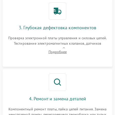
3. Глубокая дефектовка компонентов
Проверка электронной платы управления и силовых цепей.
Тестирование электромагнитных клапанов, датчиков
температуры и расходомера. Оценка степени износа
Подробнее
жерновов кофемолки, уплотнительных колец гидросистемы
и шестерней редуктора.
4. Ремонт и замена деталей
Компонентный ремонт платы, пайка цепей питания. Замена
неисправной помпы, перегоревшего термоблока или тупых