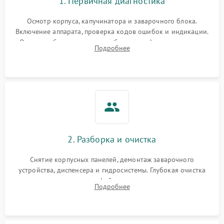
1. Первичная диагностика
Осмотр корпуса, капучинатора и заварочного блока.
Включение аппарата, проверка кодов ошибок и индикации.
Оценка работы помпы, термоблока и кофемолки на слух.
Подробнее
Измерение температуры и давления воды для выявления
локализации поломки.
2. Разборка и очистка
Снятие корпусных панелей, демонтаж заварочного
устройства, диспенсера и гидросистемы. Глубокая очистка
внутренних узлов от кофейных масел, жмыха и накипи.
Подробнее
Промывка дренажных каналов и фильтров с использованием
специализированной химии.