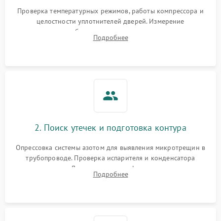
Запах горелого при
2000 ₽
Подробнее →
Проверка температурных режимов, работы компрессора и
работе
целостности уплотнителей дверей. Измерение
сопротивления обмоток мотора, проверка термостата и
Не включается
Подробнее
1000 ₽
Подробнее →
считывание кодов ошибок с электронного дисплея.
холодильник
Проблемы с системой
автоматической
1800 ₽
Подробнее →
разморозки
2. Поиск утечек и подготовка контура
Опрессовка системы азотом для выявления микротрещин в
трубопроводе. Проверка испарителя и конденсатора
течеискателем. Демонтаж старого фильтра-осушителя и
Подробнее
продувка капиллярной трубки для устранения засоров.