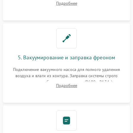
Подробнее
сломанных заслонок или поврежденных дверных петель.
5. Вакуумирование и заправка фреоном
Подключение вакуумного насоса для полного удаления
воздуха и влаги из контура. Заправка системы строго
дозированным объемом хладагента (R600a, R134a) по
Подробнее
электронным весам. Контроль рабочего давления в системе.