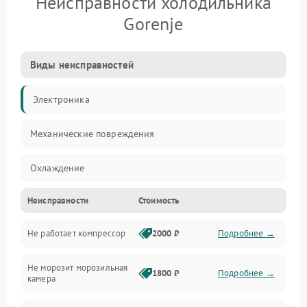
Неисправности холодильника
Gorenje
Виды неисправностей
Электроника
Механические повреждения
Охлаждение
Неисправности
Стоимость
Механика
Не работает компрессор
2000 ₽
Подробнее →
Электропитание
Не морозит морозильная
Дренаж
1800 ₽
Подробнее →
камера
Оттайка