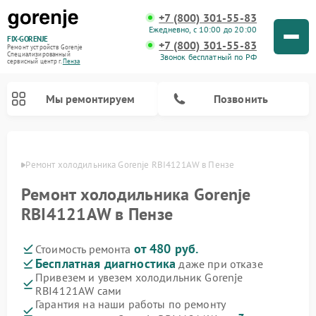
+7 (800) 301-55-83
Ежедневно, с 10:00 до 20:00
FIX-GORENJE
+7 (800) 301-55-83
Ремонт устройств Gorenje
Специализированный
Звонок бесплатный по РФ
cервисный центр г.
Пенза
Мы ремонтируем
Позвонить
Пензе
Ремонт холодильника Gorenje RBI4121AW в Пензе
Ремонт холодильника Gorenje
RBI4121AW в Пензе
от 480 руб.
Стоимость ремонта
Бесплатная диагностика
даже при отказе
Привезем и увезем холодильник Gorenje
RBI4121AW сами
Ремонт варочных панелей Gorenje
Ремонт посудомоечных машин Gorenje
Ремонт парогенераторов Gorenje
Ремонт духовых шкафов Gorenje
Ремонт водонагревателей Gorenje
Ремонт микроволновых печей Gorenje
Ремонт стиральных машин Gorenje
Гарантия на наши работы по ремонту