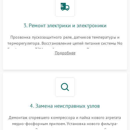
3. Ремонт электрики и электроники
Прозвонка пускозащитного реле, датчиков температуры и
терморегулятора. Восстановление цепей питания системы No
Frost, включая ТЭН оттайки и вентилятор. Ремонт или замена
Подробнее
платы управления при сбоях алгоритмов.
4. Замена неисправных узлов
Демонтаж сгоревшего компрессора и пайка нового агрегата
медно-фосфорным припоем. Установка нового фильтра-
осушителя. Замена изношенных вентиляторов обдува,