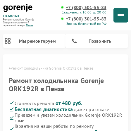
+7 (800) 301-55-83
Ежедневно, с 10:00 до 20:00
FIX-GORENJE
+7 (800) 301-55-83
Ремонт устройств Gorenje
Специализированный
Звонок бесплатный по РФ
cервисный центр г.
Пенза
Мы ремонтируем
Позвонить
Пензе
Ремонт холодильника Gorenje ORK192R в Пензе
Ремонт холодильника Gorenje
ORK192R в Пензе
от 480 руб.
Стоимость ремонта
Бесплатная диагностика
даже при отказе
Привезем и увезем холодильник Gorenje ORK192R
сами
Ремонт варочных панелей Gorenje
Ремонт посудомоечных машин Gorenje
Ремонт парогенераторов Gorenje
Ремонт духовых шкафов Gorenje
Ремонт водонагревателей Gorenje
Ремонт микроволновых печей Gorenje
Ремонт стиральных машин Gorenje
Гарантия на наши работы по ремонту