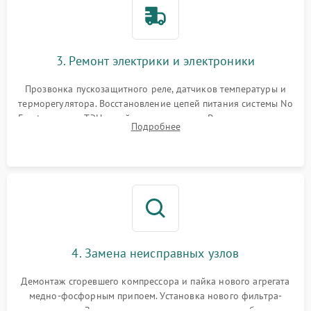
3. Ремонт электрики и электроники
Прозвонка пускозащитного реле, датчиков температуры и
терморегулятора. Восстановление цепей питания системы No
Frost, включая ТЭН оттайки и вентилятор. Ремонт или замена
Подробнее
платы управления при сбоях алгоритмов.
4. Замена неисправных узлов
Демонтаж сгоревшего компрессора и пайка нового агрегата
медно-фосфорным припоем. Установка нового фильтра-
осушителя. Замена изношенных вентиляторов обдува,