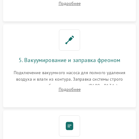
Подробнее
сломанных заслонок или поврежденных дверных петель.
5. Вакуумирование и заправка фреоном
Подключение вакуумного насоса для полного удаления
воздуха и влаги из контура. Заправка системы строго
дозированным объемом хладагента (R600a, R134a) по
Подробнее
электронным весам. Контроль рабочего давления в системе.