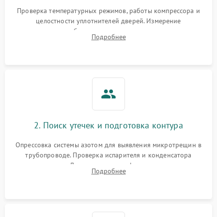
Запах горелого при
2000 ₽
Подробнее →
Проверка температурных режимов, работы компрессора и
работе
целостности уплотнителей дверей. Измерение
сопротивления обмоток мотора, проверка термостата и
Не включается
Подробнее
1000 ₽
Подробнее →
считывание кодов ошибок с электронного дисплея.
холодильник
Проблемы с системой
автоматической
1800 ₽
Подробнее →
разморозки
2. Поиск утечек и подготовка контура
Опрессовка системы азотом для выявления микротрещин в
трубопроводе. Проверка испарителя и конденсатора
течеискателем. Демонтаж старого фильтра-осушителя и
Подробнее
продувка капиллярной трубки для устранения засоров.