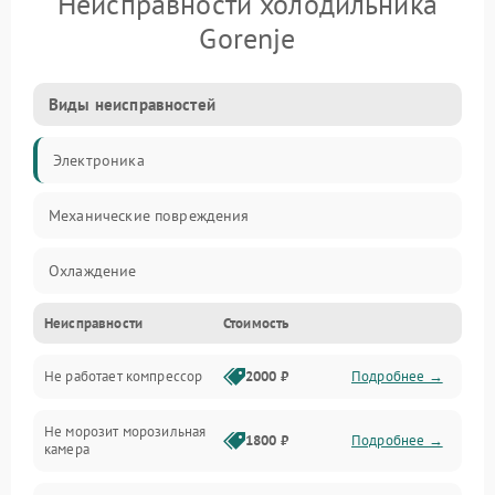
Неисправности холодильника
Gorenje
Виды неисправностей
Электроника
Механические повреждения
Охлаждение
Неисправности
Стоимость
Механика
Не работает компрессор
2000 ₽
Подробнее →
Электропитание
Не морозит морозильная
Дренаж
1800 ₽
Подробнее →
камера
Оттайка