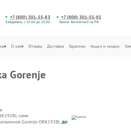
+7 (800) 301-55-83
+7 (800) 301-55-83
Ежедневно, с 10:00 до 20:00
Звонок бесплатный по РФ
ны
О нас
Отзывы
Доставка
Гарантии
Акции и скидки
Зая
а Gorenje
е
ORK192BL сами
до
одильников Gorenje ORK192BL