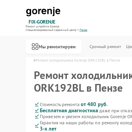
FIX-GORENJE
Ремонт устройств Gorenje
Специализированный cервисный центр г.
Пенза
Мы ремонтируем
Срочный ремонт
Це
ков Gorenje в Пензе
Ремонт холодильника Gorenje ORK192BL в Пензе
Ремонт холодильник
ORK192BL в Пензе
от 480 руб.
Стоимость ремонта
Бесплатная диагностика
даже при отказ
Привезем и увезем холодильник Gorenje 
Гарантия на наши работы по ремонту хол
3-х лет