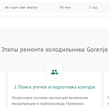
Не горит свет внутри
60 мин
1 год
Поломка термостата
60 мин
1 год
Не работает вентилятор
60 мин
1 год
Этапы ремонта холодильника Gorenje
Поломка системы No Frost
60 мин
1 год
Образование конденсата на
60 мин
1 год
стенках
Сбой в работе инвертора
60 мин
1 год
2. Поиск утечек и подготовка контура
Запах горелого при работе
60 мин
1 год
Опрессовка системы азотом для выявления
микротрещин в трубопроводе. Проверка
Не включается холодильник
60 мин
1 год