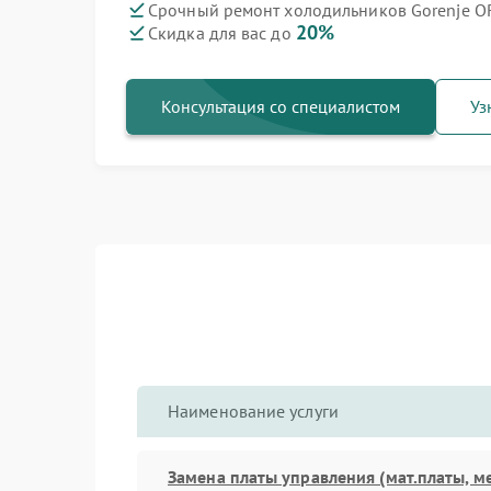
Срочный ремонт холодильников Gorenje O
20%
Скидка для вас до
Ремонт варочных панелей Gorenje
Ремонт духовых шкафов Gorenje
Ремонт посудомоечных машин Gorenje
Ремонт водонагревателей Gorenje
Ремонт микроволновых печей Gorenje
Ремонт парогенераторов Gorenje
Ремонт стиральных машин Gorenje
Консультация со специалистом
Уз
Наименование услуги
Замена платы управления (мат.платы, м