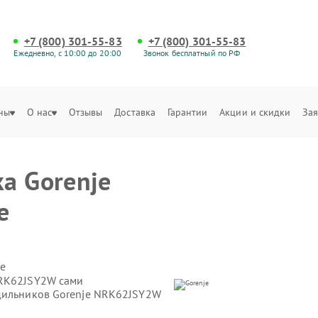
+7 (800) 301-55-83
+7 (800) 301-55-83
Ежедневно, с 10:00 до 20:00
Звонок бесплатный по РФ
ны
О нас
Отзывы
Доставка
Гарантии
Акции и скидки
Зая
а Gorenje
е
е
NRK62JSY2W сами
одильников Gorenje NRK62JSY2W