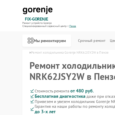
FIX-GORENJE
Ремонт устройств Gorenje
Специализированный cервисный центр г.
Пенза
Мы ремонтируем
Срочный ремонт
Це
ков Gorenje в Пензе
Ремонт холодильника Gorenje NRK62JSY2W в Пензе
Ремонт холодильник
NRK62JSY2W в Пенз
от 480 руб.
Стоимость ремонта
Бесплатная диагностика
даже при отказ
Привезем и увезем холодильник Gorenje 
Гарантия на наши работы по ремонту хол
до 3-х лет