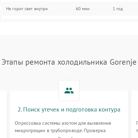
Не горит свет внутри
60 мин
1 год
Поломка термостата
60 мин
1 год
Не работает вентилятор
60 мин
1 год
Этапы ремонта холодильника Gorenje
Поломка системы No Frost
60 мин
1 год
Образование конденсата на
60 мин
1 год
стенках
Сбой в работе инвертора
60 мин
1 год
2. Поиск утечек и подготовка контура
Запах горелого при работе
60 мин
1 год
Опрессовка системы азотом для выявления
микротрещин в трубопроводе. Проверка
Не включается холодильник
60 мин
1 год
испарителя и конденсатора течеискателем.