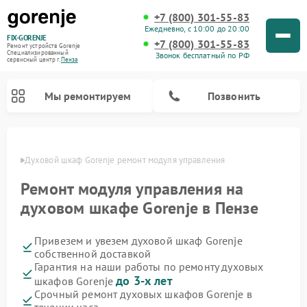
+7 (800) 301-55-83
Ежедневно, с 10:00 до 20:00
FIX-GORENJE
+7 (800) 301-55-83
Ремонт устройств Gorenje
Специализированный
Звонок бесплатный по РФ
cервисный центр г.
Пенза
Мы ремонтируем
Позвонить
Пензе
Духовой шкаф Gorenje ремонт модуля управления
Ремонт модуля управления на
духовом шкафе Gorenje в Пензе
Привезем и увезем духовой шкаф Gorenje
собственной доставкой
Гарантия на наши работы по ремонту духовых
до 3-х лет
шкафов Gorenje
Ремонт варочных панелей Gorenje
Ремонт водонагревателей Gorenje
Ремонт микроволновых печей Gorenje
Ремонт стиральных машин Gorenje
Ремонт посудомоечных машин Gorenje
Ремонт парогенераторов Gorenje
Срочный ремонт духовых шкафов Gorenje в