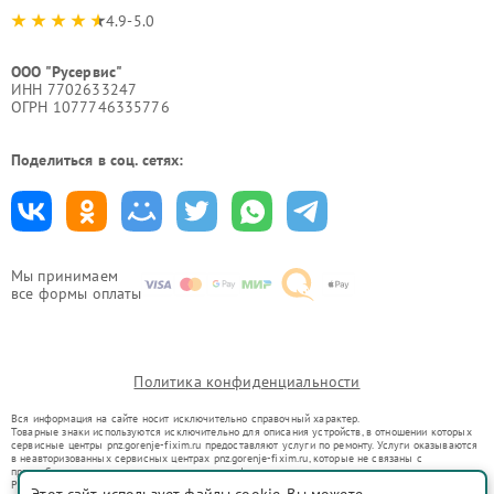
4.9-5.0
ООО "Русервис"
ИНН 7702633247
ОГРН 1077746335776
Поделиться в соц. сетях:
Мы принимаем
все формы оплаты
Политика конфиденциальности
Вся информация на сайте носит исключительно справочный характер.
Товарные знаки используются исключительно для описания устройств, в отношении которых
сервисные центры pnz.gorenje-fixim.ru предоставляют услуги по ремонту. Услуги оказываются
в неавторизованных сервисных центрах pnz.gorenje-fixim.ru, которые не связаны с
правообладателями товарных знаков или их официальными представителями.
Ремонт осуществляется для устройств, уже введенных в гражданский оборот в соответствии