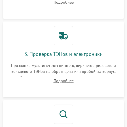
Подробнее
нагревательным элементам, плате и вентиляторам.
3. Проверка ТЭНов и электроники
Прозвонка мультиметром нижнего, верхнего, грилевого и
кольцевого ТЭНов на обрыв цепи или пробой на корпус.
Диагностика термостата, датчиков температуры,
Подробнее
переключателя режимов и мотора конвекции.