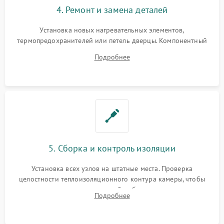
4. Ремонт и замена деталей
Установка новых нагревательных элементов,
термопредохранителей или петель дверцы. Компонентный
ремонт электронного модуля управления, замена
Подробнее
выгоревших реле, восстановление контактов и замена
уплотнителя.
5. Сборка и контроль изоляции
Установка всех узлов на штатные места. Проверка
целостности теплоизоляционного контура камеры, чтобы
исключить перегрев кухонной мебели и потерю тепла.
Подробнее
Надежная фиксация клемм и сборка корпуса шкафа.