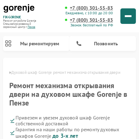
+7 (800) 301-55-83
Ежедневно, с 10:00 до 20:00
FIX-GORENJE
+7 (800) 301-55-83
Ремонт устройств Gorenje
Специализированный
Звонок бесплатный по РФ
cервисный центр г.
Пенза
Мы ремонтируем
Позвонить
Пензе
Духовой шкаф Gorenje ремонт механизма открывания двери
Ремонт механизма открывания
двери на духовом шкафе Gorenje в
Пензе
Привезем и увезем духовой шкаф Gorenje
собственной доставкой
Ремонт варочных панелей Gorenje
Ремонт водонагревателей Gorenje
Ремонт микроволновых печей Gorenje
Ремонт стиральных машин Gorenje
Ремонт посудомоечных машин Gorenje
Ремонт парогенераторов Gorenje
Гарантия на наши работы по ремонту духовых
до 3-х лет
шкафов Gorenje