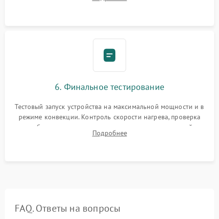
Надежная фиксация клемм и сборка корпуса шкафа.
6. Финальное тестирование
Тестовый запуск устройства на максимальной мощности и в
режиме конвекции. Контроль скорости нагрева, проверка
срабатывания термостата при достижении заданной
Подробнее
температуры и тест на отсутствие утечек тока.
FAQ. Ответы на вопросы