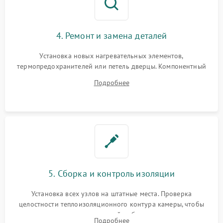
4. Ремонт и замена деталей
Установка новых нагревательных элементов,
термопредохранителей или петель дверцы. Компонентный
ремонт электронного модуля управления, замена
Подробнее
выгоревших реле, восстановление контактов и замена
уплотнителя.
5. Сборка и контроль изоляции
Установка всех узлов на штатные места. Проверка
целостности теплоизоляционного контура камеры, чтобы
исключить перегрев кухонной мебели и потерю тепла.
Подробнее