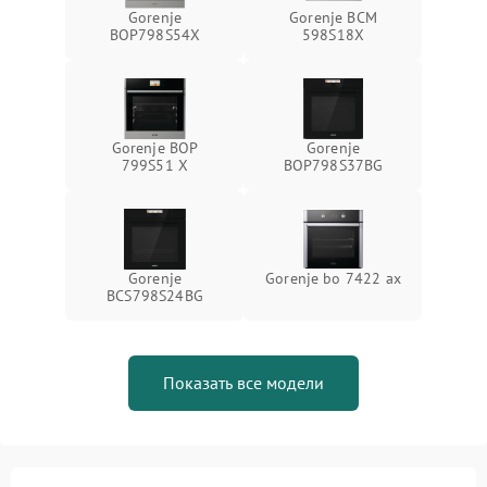
Gorenje
Gorenje BCM
BOP798S54X
598S18X
Gorenje BOP
Gorenje
799S51 X
BOP798S37BG
Gorenje
Gorenje bo 7422 ax
BCS798S24BG
Показать все модели