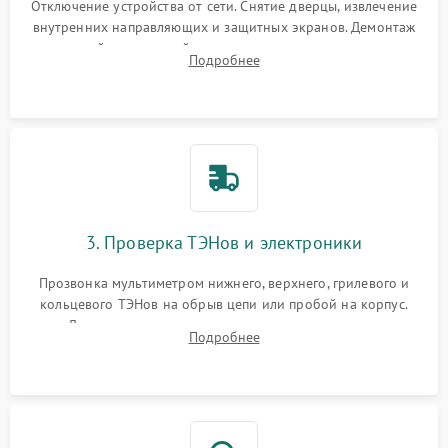
Отключение устройства от сети. Снятие дверцы, извлечение
внутренних направляющих и защитных экранов. Демонтаж
задней или верхней панели для прямого доступа к
Подробнее
нагревательным элементам, плате и вентиляторам.
3. Проверка ТЭНов и электроники
Прозвонка мультиметром нижнего, верхнего, грилевого и
кольцевого ТЭНов на обрыв цепи или пробой на корпус.
Диагностика термостата, датчиков температуры,
Подробнее
переключателя режимов и мотора конвекции.